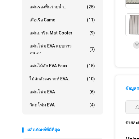
แผ่นรองพื้นว่ายน้ำ...
(25)
เสื่อเรือ Camo
(11)
แผ่นมารีน Mat Cooler
(9)
แผ่นโฟม EVA แบบกาว
(7)
ตนเอง...
แผ่นไม้สัก EVA Faux
(15)
ไม้สักสังเคราะห์ EVA...
(10)
ข้อมูล
แผ่นโฟม EVA
(6)
วัสดุโฟม EVA
(4)
เน
รายละเ
ผลิตภัณฑ์ที่ดีที่สุด