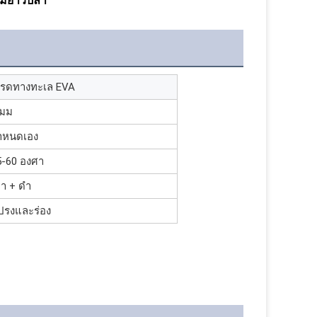
วามยาวปลา
กรดทางทะเล EVA
 มม
ำหนดเอง
5-60 องศา
ทา + ดำ
ปรงและร่อง