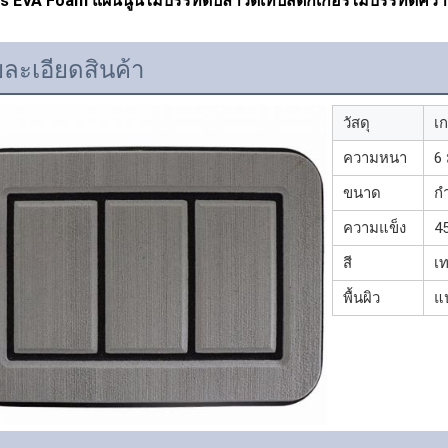
s EVA Foam แผ่นนูนไม้บรรทัดปลาวัดเทปสติ๊กเกอร์ไม้บรรทัดค
ละเอียดสินค้า
วัสดุ
เ
ความหนา
6
ขนาด
ก
ความแข็ง
4
สี
เ
พื้นผิว
แ