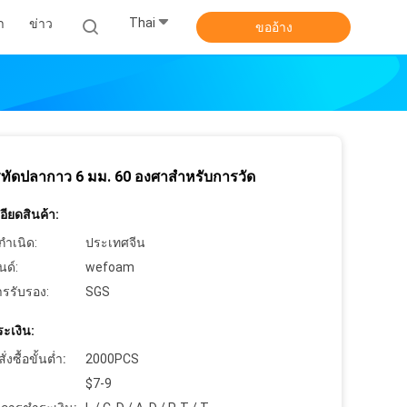
Thai
า
ข่าว
ขออ้าง
รทัดปลากาว 6 มม. 60 องศาสำหรับการวัด
ียดสินค้า:
กำเนิด:
ประเทศจีน
นด์:
wefoam
ารรับรอง:
SGS
ะเงิน:
งซื้อขั้นต่ำ:
2000PCS
$7-9