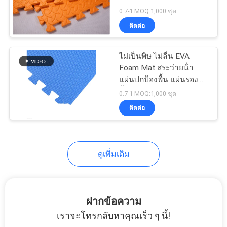
สารพิษ
0.7-1 MOQ:1,000 ชุด
ขอ
ติดต่อ
ใบ
ไม่เป็นพิษ ไม่ลื่น EVA
Foam Mat สระว่ายน้ํา
เสนอ
แผ่นปกป้องพื้น แผ่นรอง
พื้น 50cmx50cm
ราคา
0.7-1 MOQ:1,000 ชุด
ติดต่อ
แผนผัง
ดูเพิ่มเติม
เว็บไซต์
PRIVACY
ฝากข้อความ
POLICY
เราจะโทรกลับหาคุณเร็ว ๆ นี้!