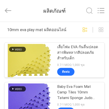
Quanzhou
WeFoam
trading
ผลิตภัณฑ์
Co.,Ltd.
All
Rights
Reserved.
Developed
บ้าน
by
10mm eva play mat ผลิตออนไลน์
ECER
สินค้า
เสื่อโฟม EVA กันลื่นปลอด
สารพิษหลากสีปลอดภัย
สำหรับเด็ก
วิดีโอ
0.7-1 MOQ:1,000 ชุด
ติดต่อ
เกี่ยว
Baby Eva Foam Mat
กับ
Camp Tiles 10mm
Tatami Sponge Judo
เรา
Jigsaw Double Mat เป็น
0.7-1 MOQ:1,000 ชุด