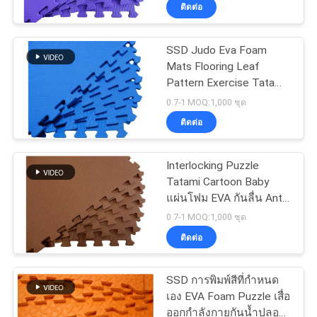
มิตรกับสิ่งแวดล้อม
ติดต่อ
ทัวร์
SSD Judo Eva Foam
Mats Flooring Leaf
โรงงาน
Pattern Exercise Tatami
Kids Baby Play Mats
0.7-1 MOQ:1,000 ชุด
ควบคุม
ติดต่อ
คุณภาพ
Interlocking Puzzle
Tatami Cartoon Baby
แผ่นโฟม EVA กันลื่น Anti
ติดต่อ
Dusty สำหรับเด็ก
0.7-1 MOQ:1,000 ชุด
ติดต่อ
เรา
SSD การพิมพ์สีที่กำหนด
ข่าว
เอง EVA Foam Puzzle เสื่อ
ออกกำลังกายกันน้ำปลอด