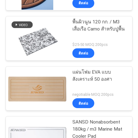
ติดต่อ
ทัวร์
พื้นผิวนูน 120 กก. / M3
18
เสื่อเรือ Camo สำหรับปูพื้น
โรงงาน
แผ่นไม้สัก EVA
$25-50 MOQ:200pcs
Foam
ควบคุม
ติดต่อ
คุณภาพ
แผ่นโฟม EVA แบบ
สังเคราะห์ 50 องศา
ติดต่อ
19
negotiable MOQ:200pcs
ติดต่อ
เรา
โฟมมารีนเกรด
SANSD Nonabsorbent
ขอ
180kg / m3 Marine Mat
Cooler Pad