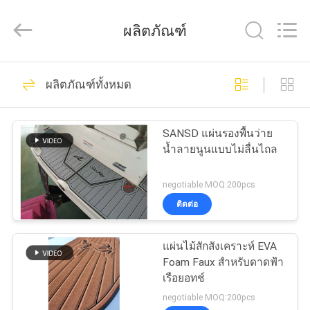
เรือ
โฟม
EVA
ผลิตภัณฑ์
55
ฝั่ง
ผู้
ผลิต.
20
บ้าน
Copyright
ผลิตภัณฑ์ทั้งหมด
©
2020
-
แผ่นพื้นเรือโฟม EVA
2025
evadeckingsheet.com.
สินค้า
All
SANSD แผ่นรองพื้นว่าย
Rights
น้ำลายนูนแบบไม่ลื่นไถล
Reserved.
Developed
by
วิดีโอ
ECER
negotiable MOQ:200pcs
ติดต่อ
18
เกี่ยว
แผ่นไม้สักสังเคราะห์ EVA
แผ่นโฟม EVA Marine
กับ
Foam Faux สำหรับดาดฟ้า
เรือยอทช์
เรา
negotiable MOQ:200pcs