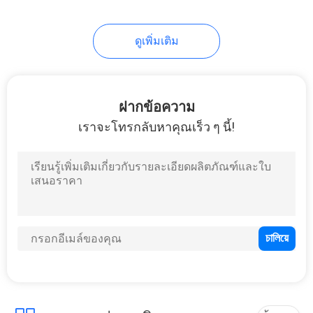
9
ดูเพิ่มเติม
แผ่นมารีน Mat
Cooler
ฝากข้อความ
เราจะโทรกลับหาคุณเร็ว ๆ นี้!
7
แผ่นโฟม EVA แบบ
กาวตนเอง