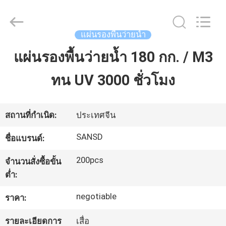
2025
Quanzhou
WeFoam
trading
Co.,Ltd.
แผ่นรองพื้นว่ายน้ำ
All
Rights
Reserved.
แผ่นรองพื้นว่ายน้ำ 180 กก. / M3
บ้าน
Developed
by
ECER
ทน UV 3000 ชั่วโมง
สินค้า
สถานที่กำเนิด:
ประเทศจีน
วิดีโอ
SANSD
ชื่อแบรนด์:
200pcs
จำนวนสั่งซื้อขั้น
เกี่ยว
ต่ำ:
กับ
negotiable
ราคา:
เรา
รายละเอียดการ
เสื่อ