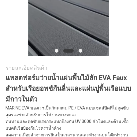
ขอ
ใบ
เสนอ
ราคา
รายละเอียดสินค้า
แพลตฟอร์มว่ายน้ำแผ่นพื้นไม้สัก EVA Faux
แผนผัง
สำหรับเรือยอทช์กันลื่นและแผ่นปูพื้นเรือแบบ
เว็บไซต์
มีกาวในตัว
MARINE EVA ของเราเป็นวัสดุผสม PE / EVA แบบเซลล์ปิดที่ไม่ดูดซับ
PRIVACY
สูตรเฉพาะสำหรับการใช้งานทางทะเล
ทนทานและดูดซับแรงกระแทกป้องกัน UV 3000 ชั่วโมงและต้านเชื้อ
POLICY
แบคทีเรียป้องกันโรคราน้ำค้าง
ลดความเมื่อยล้าจากการยืนเป็นเวลานานและทำงานบนโต๊ะทำงาน