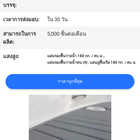
บรรจุ:
ทัวร์
เวลาการส่งมอบ:
ใน 30 วัน
โรงงาน
สามารถในการ
5,000 ชิ้นต่อเดือน
ผลิต:
ควบคุม
,
แสงสูง:
แผ่นรองพื้นว่ายน้ำ 180 กก. / ลบ.ม.
,
แผ่นรองพื้นว่ายน้ำทน UV
แผ่นปูพื้นเรือ 180 กก. / ลบ.ม.
คุณภาพ
ราคาถูกที่สุด
ติดต่อ
เรา
ข่าว